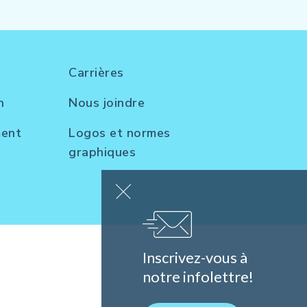
Carrières
n
Nous joindre
ment
Logos et normes
graphiques
Inscrivez-vous à
notre infolettre!